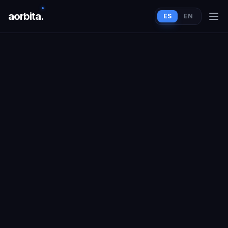
aorbit
a
.
ES
EN