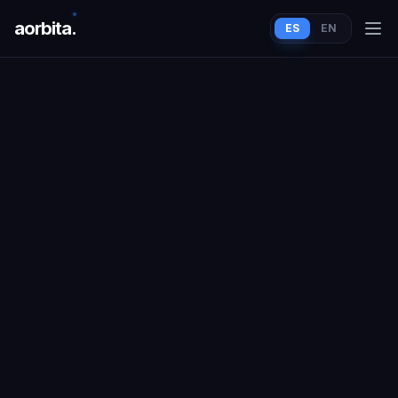
aorbit
a
.
ES
EN