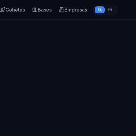
Cohetes
Bases
Empresas
ES
EN