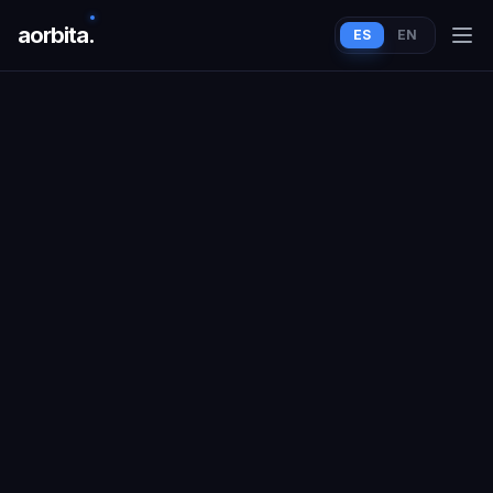
aorbit
a
.
ES
EN