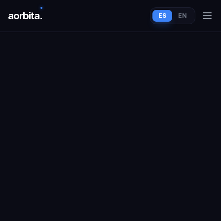
aorbit
a
.
ES
EN