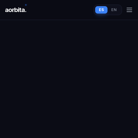
aorbit
a
.
ES
EN