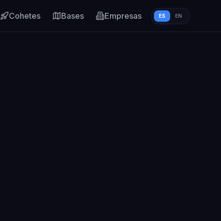
Cohetes
Bases
Empresas
ES
EN