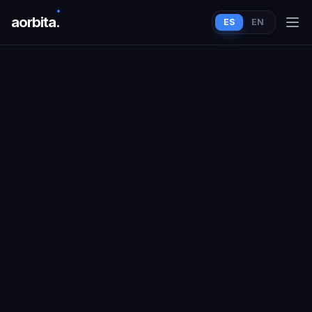
aorbit
a
.
ES
EN