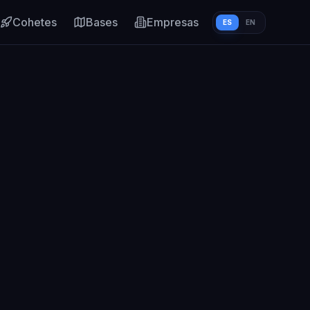
Cohetes
Bases
Empresas
ES
EN