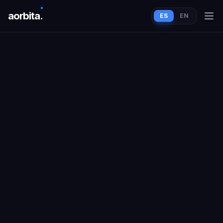
aorbit
a
.
ES
EN