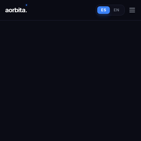
aorbit
a
.
ES
EN