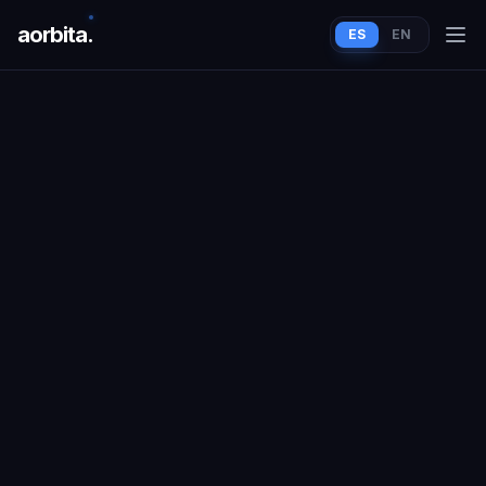
aorbit
a
.
ES
EN