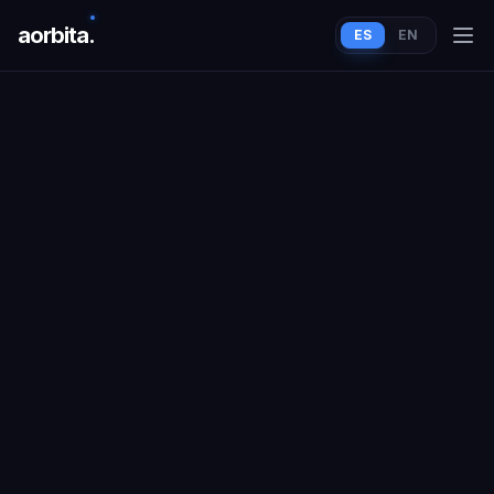
aorbit
a
.
ES
EN