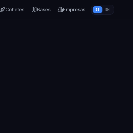
Cohetes
Bases
Empresas
ES
EN