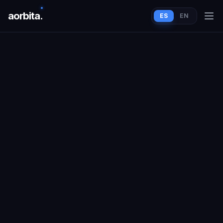
aorbit
a
.
ES
EN