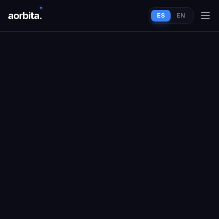
aorbit
a
.
ES
EN