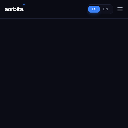
aorbit
a
.
ES
EN