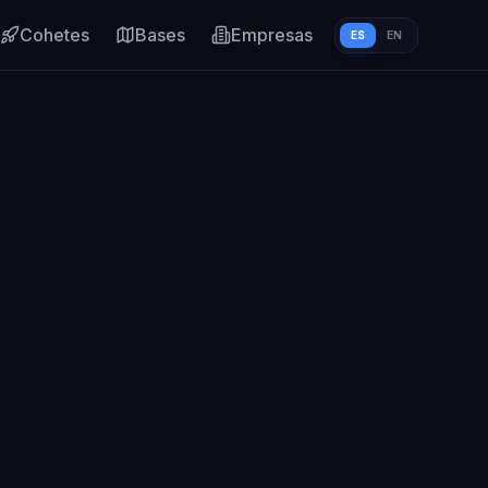
Cohetes
Bases
Empresas
ES
EN