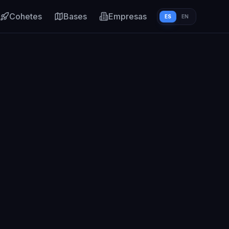
Cohetes
Bases
Empresas
ES
EN