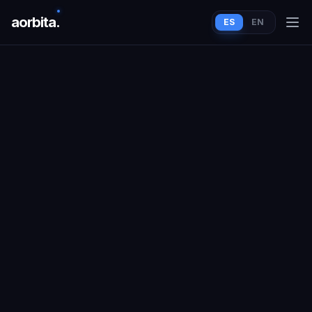
aorbit
a
.
ES
EN