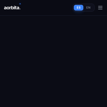
aorbit
a
.
ES
EN