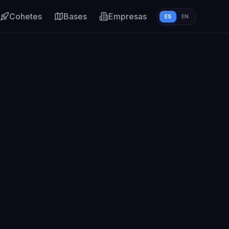
Cohetes
Bases
Empresas
ES
EN