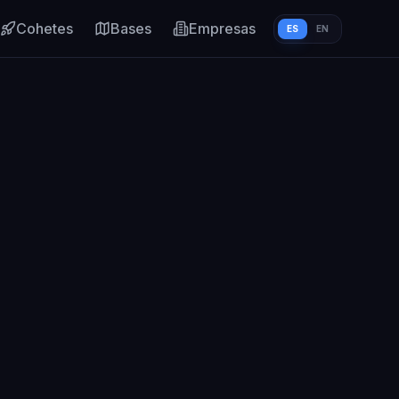
Cohetes
Bases
Empresas
ES
EN