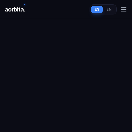
aorbit
a
.
ES
EN