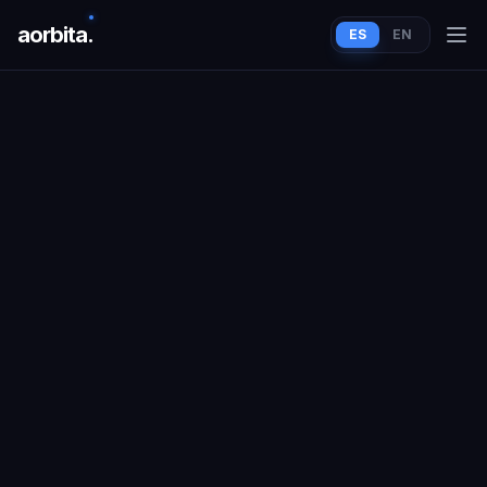
aorbit
a
.
ES
EN