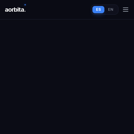
aorbit
a
.
ES
EN