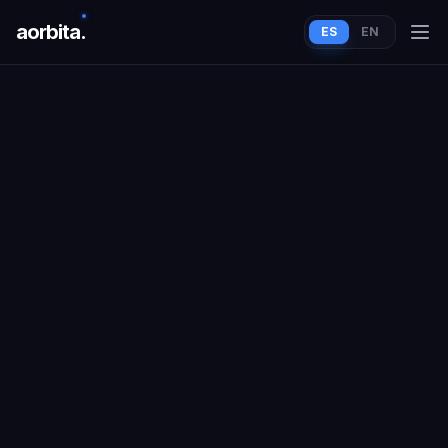
aorbit
a
.
ES
EN