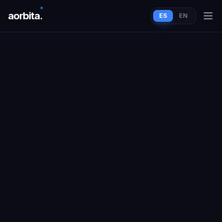
aorbit
a
.
ES
EN