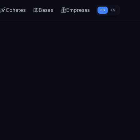
Cohetes
Bases
Empresas
ES
EN