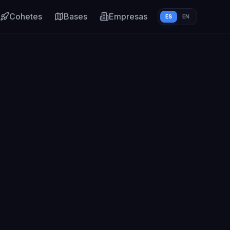
Cohetes
Bases
Empresas
ES
EN