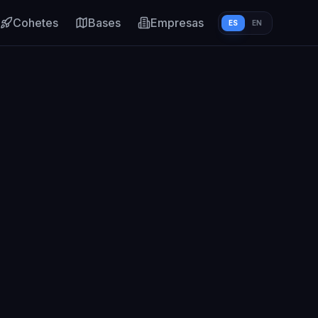
Cohetes
Bases
Empresas
ES
EN