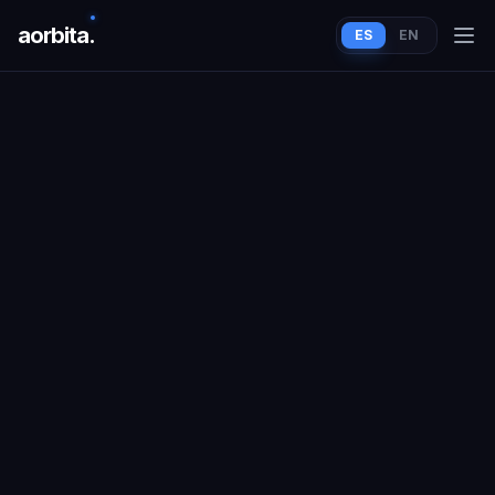
aorbit
a
.
ES
EN