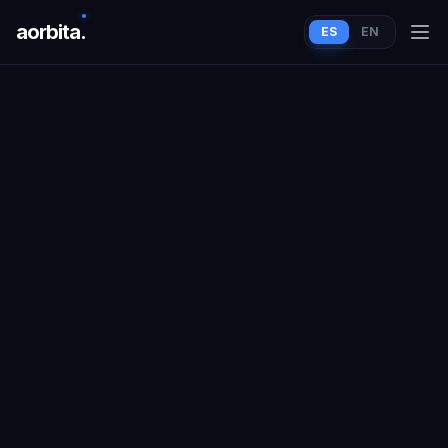
aorbit
a
.
ES
EN