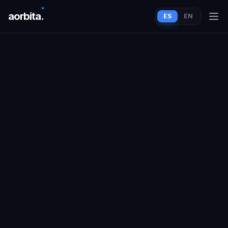
aorbit
a
.
ES
EN