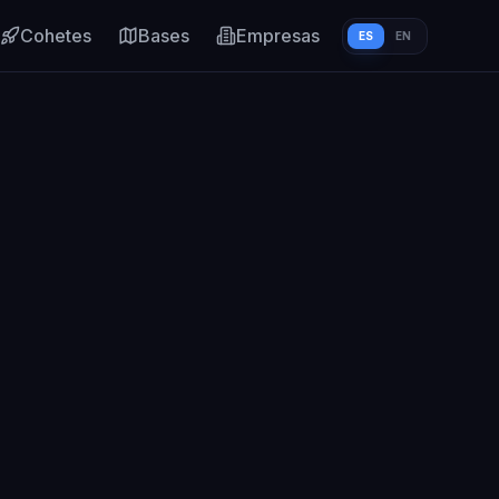
Cohetes
Bases
Empresas
ES
EN