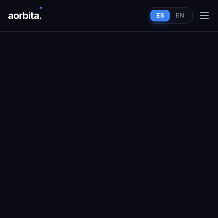
aorbit
a
.
ES
EN