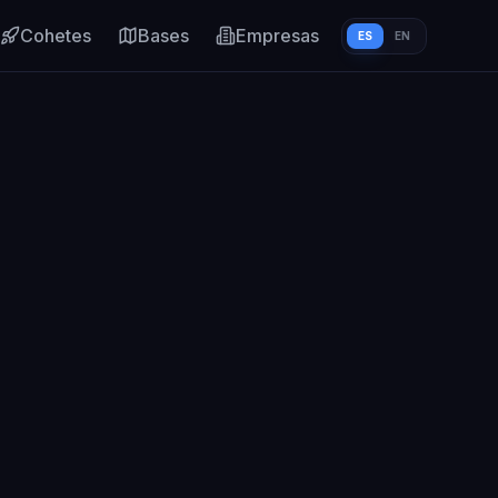
Cohetes
Bases
Empresas
ES
EN