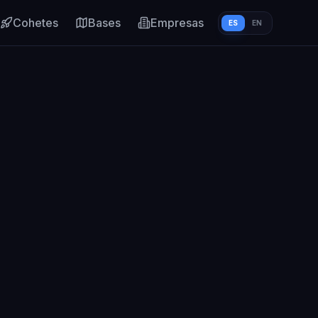
Cohetes
Bases
Empresas
ES
EN