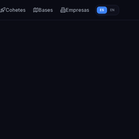
Cohetes
Bases
Empresas
ES
EN