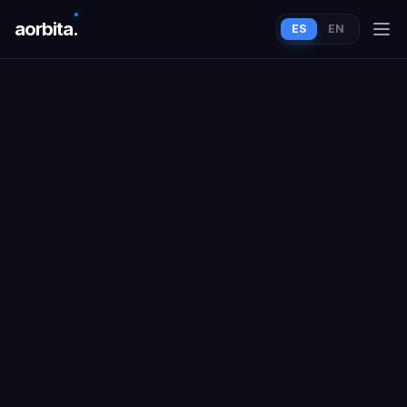
aorbit
a
.
ES
EN