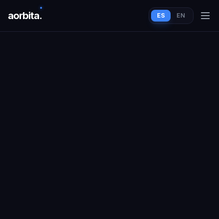
aorbit
a
.
ES
EN