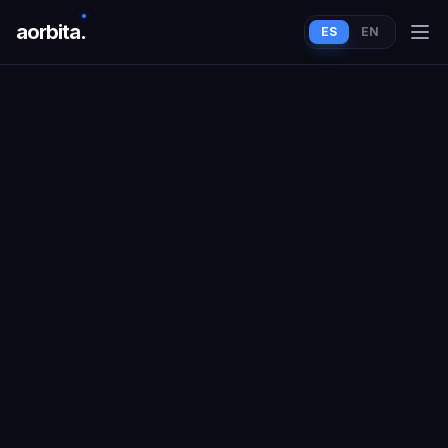
aorbit
a
.
ES
EN