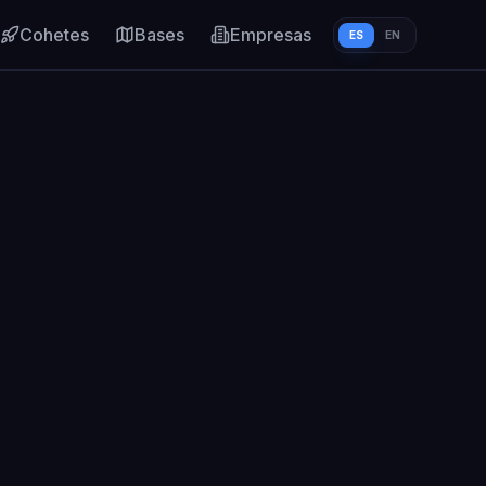
Cohetes
Bases
Empresas
ES
EN