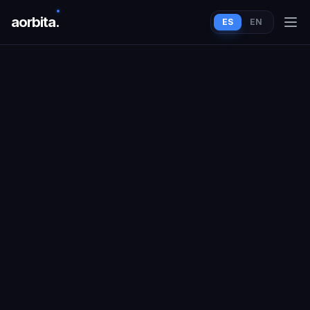
aorbit
a
.
ES
EN