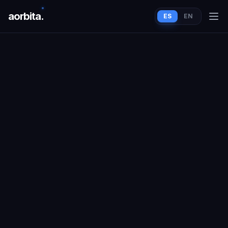
aorbit
a
.
ES
EN