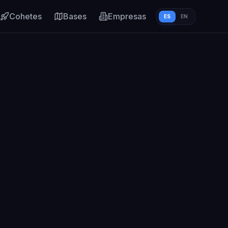
Cohetes
Bases
Empresas
ES
EN