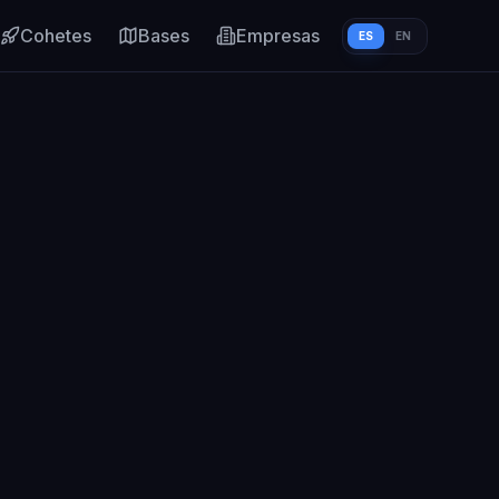
Cohetes
Bases
Empresas
ES
EN