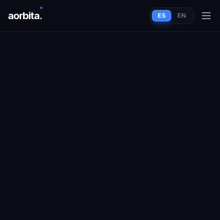
aorbit
a
.
ES
EN