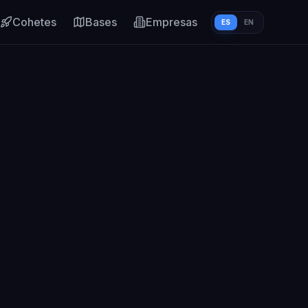
Cohetes
Bases
Empresas
ES
EN