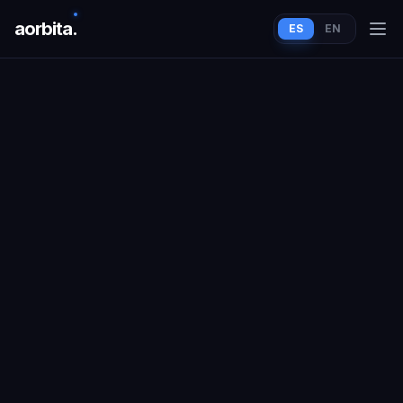
aorbit
a
.
ES
EN